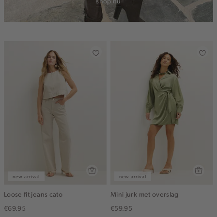
shop nu
new arrival
new arrival
Loose fit jeans cato
Mini jurk met overslag
€69.95
€59.95