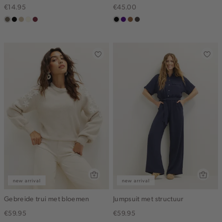
€14.95
€45.00
middenbruin
zwart
lichtzand
wit,
bordeaux
zwart
indigo
deepmocca
choco
off-
white
new arrival
new arrival
Gebreide trui met bloemen
Jumpsuit met structuur
€59.95
€59.95