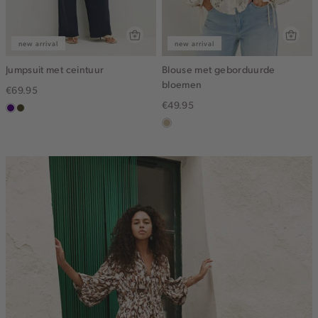
new arrival
new arrival
Jumpsuit met ceintuur
Blouse met geborduurde
bloemen
€69.95
€49.95
indigo
groen,
olijf,
lichtzand
midden