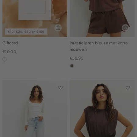
€10, €20, €50 en €100
Giftcard
Imitatieleren blouse met korte
mouwen
€10.00
€59.95
graphic
middenbruin