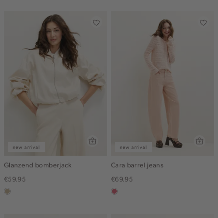
gemêleerd
new arrival
new arrival
Glanzend bomberjack
Cara barrel jeans
€59.95
€69.95
lichtzand
rose,
vintage