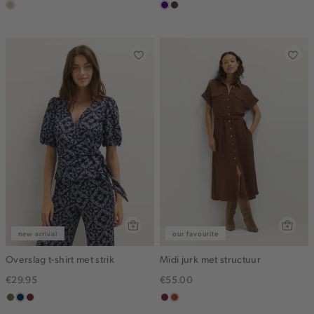
lichtzand
indigo
choco
new arrival
our favourite
Overslag t-shirt met strik
Midi jurk met structuur
€29.95
€55.00
groen,
donkerblauw
brique
bordeaux
bruin