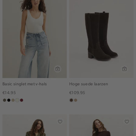
Basic singlet met v-hals
Hoge suede laarzen
€14.95
€109.95
middenbruin
zwart
lichtzand
wit,
bordeaux
donkerbruin
zand
off-
white