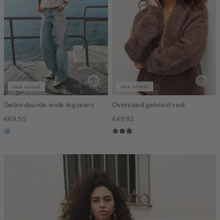
new arrival
new arrival
Geborduurde wide leg jeans
Oversized gebreid vest
€69.95
€49.95
blauw,
taupe
groen,
bruin
used
grijs
gemêleerd
light