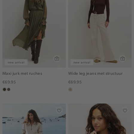
new arrival
new arrival
Maxi jurk met ruches
Wide leg jeans met structuur
€69.95
€69.95
groen,
middenbruin
lichtzand
olijf,
midden