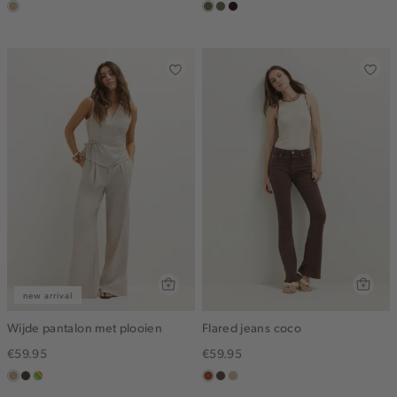
zand
groen,
middenbruin
bordeaux,
olijf
donker
new arrival
Wijde pantalon met plooien
Flared jeans coco
€59.95
€59.95
zand
choco
meerkleurig
bruin
donkerkhaki
lichtzand