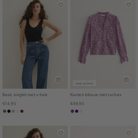
new arrival
Basic singlet met v-hals
Kanten blouse met ruches
€14.95
€49.95
middenbruin
zwart
lichtzand
wit,
bordeaux
middenpaars
indigo
ecru
off-
white