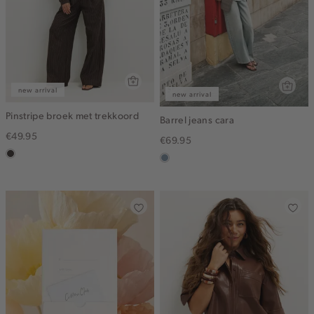
new arrival
new arrival
Pinstripe broek met trekkoord
Barrel jeans cara
€49.95
€69.95
choco
dusty
blue