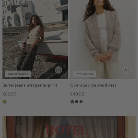
our favourite
new arrival
Barrel jeans met panterprint
Oversized gebreid vest
€69.95
€49.95
meerkleurig
taupe
groen,
bruin
grijs
gemêleerd