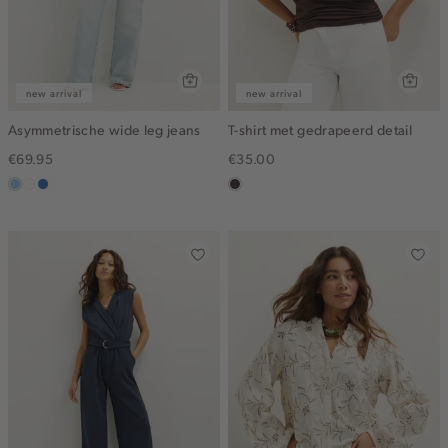
new arrival
new arrival
Asymmetrische wide leg jeans
T-shirt met gedrapeerd detail
€69.95
€35.00
blauw,
wit
blauw,
choco
used
used
light
middle