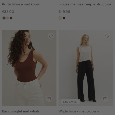
Korte blouse met koord
Blouse met gestreepte structuur
€35.00
€49.95
middenbruin
pink
groen,
lichtgeel
rood,
blauw,
clay
olijf,
kers
ijs
midden
new arrival
Basic singlet met v-hals
Wijde broek met plooien