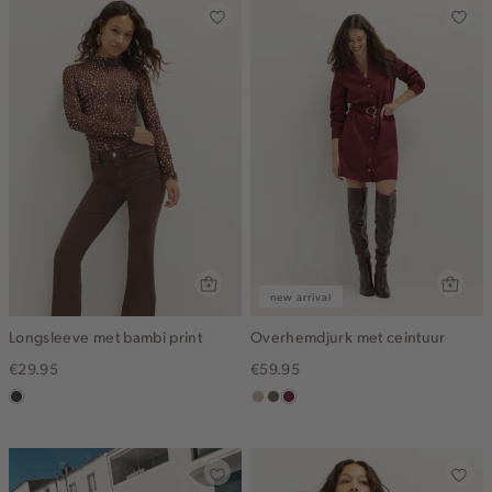
new arrival
Longsleeve met bambi print
Overhemdjurk met ceintuur
€29.95
€59.95
choco
lichtzand
middenbruin
bordeaux