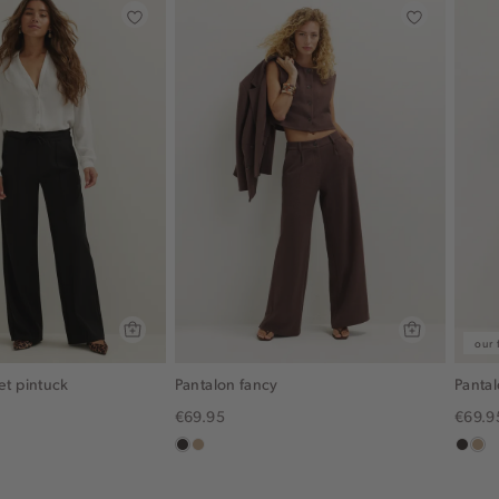
our 
et pintuck
Pantalon fancy
Pantal
€69.95
€69.9
auw
rbruin
choco
zand
choc
zan
gemêleerd
gem