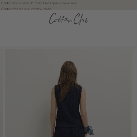
Gratis retourneren binnen 14 dagen in de winkel
Gratis afhalen in al onze winkels
Jouw bestelling wordt binnen 1 tot 5 dagen bezorgd
Betaal zoals jij wilt: o.a. iDEAL | Wero, Riverty, Apple pay & creditcard
anean journey | Chapter 1