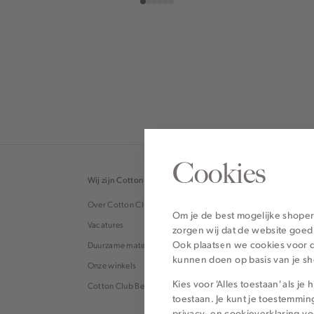
Cookies
Wij zijn Cotton Club
Topcategor
Over Cotton Club
Blouses
Om je de best mogelijke shoper
Vacatures
Tops
zorgen wij dat de website goed
Ook plaatsen we cookies voor d
Duurzame materialen
Broeken
kunnen doen op basis van je s
Onze winkels
Jeans
Kies voor 'Alles toestaan' als j
Cotton Club België
T-shirts
toestaan. Je kunt je toestemmin
privacy- en cookieverklaring
vo