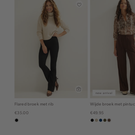
new arrival
Flared broek met rib
Wijde broek met pintu
€35.00
€49.95
zwart
zwart
lichtzand
donkerblauw
groen,
donkerbruin
olijf,
midden