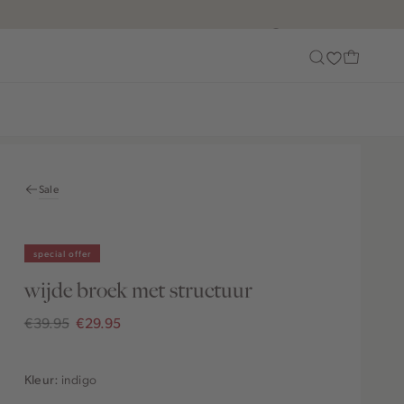
Customer Care
Sale
special offer
wijde broek met structuur
€39.95
€29.95
indigo
Kleur: