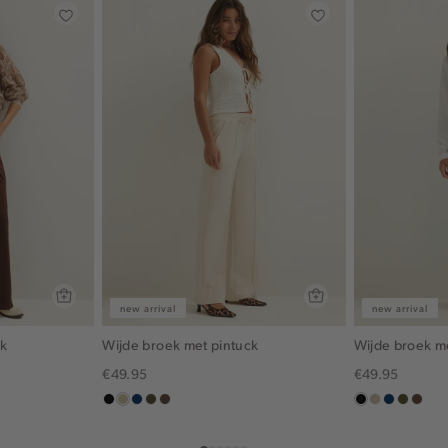
new arrival
new arrival
ck
Wijde broek met pintuck
Wijde broek m
€49.95
€49.95
zwart
lichtzand
donkerblauw
groen,
donkerbruin
zwart
lichtzand
donkerbl
groen,
donke
olijf,
olijf,
midden
midden