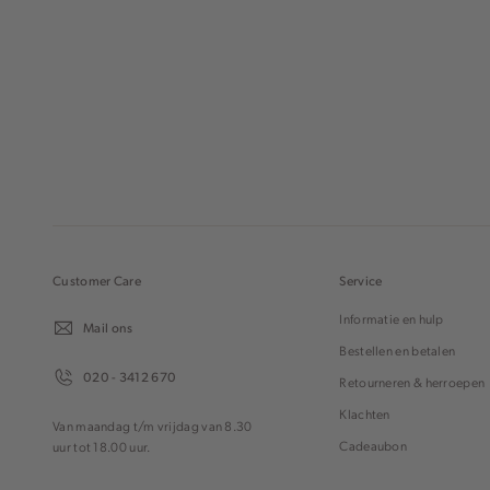
Customer Care
Service
Informatie en hulp
Mail ons
Bestellen en betalen
020 - 3412 670
Retourneren & herroepen
Klachten
Van maandag t/m vrijdag van 8.30
Cadeaubon
uur tot 18.00 uur.