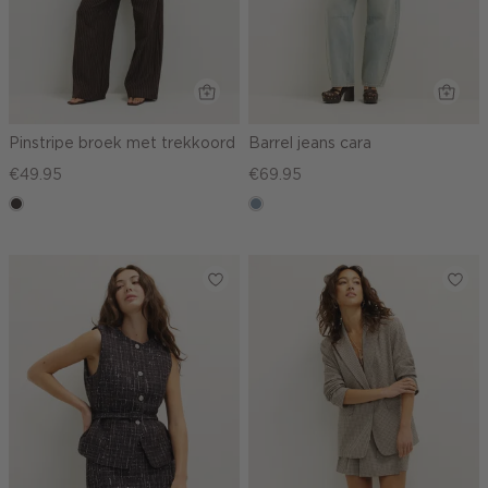
Pinstripe broek met trekkoord
Barrel jeans cara
€49.95
€69.95
choco
dusty
blue