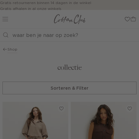
Navigeer
Gratis retourneren binnen 14 dagen in de winkel
Gratis afhalen in al onze winkels
direct naar
Jouw bestelling wordt binnen 1 tot 5 dagen bezorgd
de
Betaal zoals jij wilt: o.a. iDEAL | Wero, Riverty, Apple pay & creditcard
hoofdinhoud
Open de
zoekbalk
Navigeer
direct
Shop
naar de
footer
collectie
Sorteren & Filter