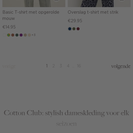
Basic T-shirt met opgerolde
Overslag t-shirt met strik
mouw
€29.95
€14.95
donkerblauw
groen,
brique
+3
wit
meerkleurig
terracotta
groen,
middenpaars
lichtzand
vanille
olijf
grijs
geel
vorige
volgende
1
2
3
4
...
16
Cotton Club: stylish dameskleding voor elk
seizoen