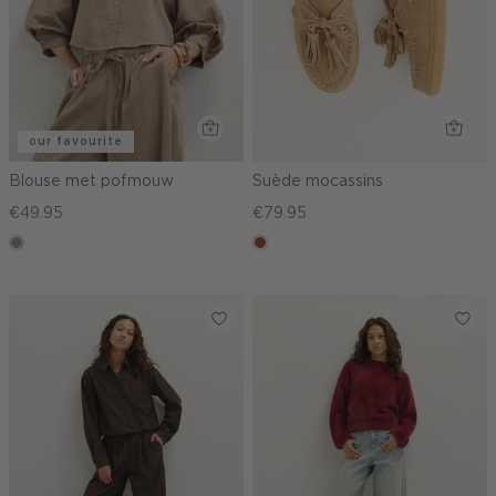
our favourite
Blouse met pofmouw
Suède mocassins
€49.95
€79.95
taupe,
bruin
dark