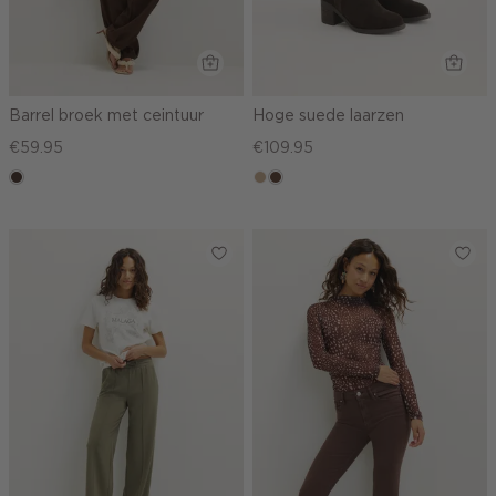
Barrel broek met ceintuur
Hoge suede laarzen
€59.95
€109.95
koffie
zand
donkerbruin