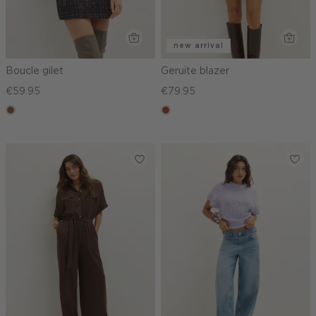
new arrival
Boucle gilet
Geruite blazer
€59.95
€79.95
deepmocca
bruin