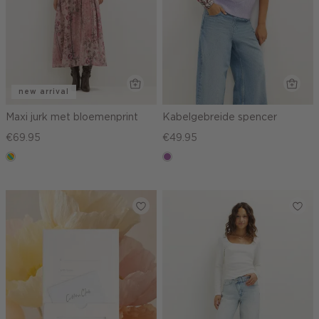
new arrival
Maxi jurk met bloemenprint
Kabelgebreide spencer
€69.95
€49.95
meerkleurig
lila