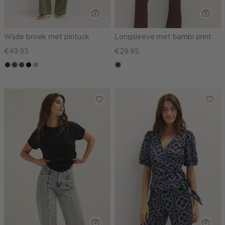
Wijde broek met pintuck
Longsleeve met bambi print
€49.95
€29.95
donkerblauw
groen,
donkerbruin
zwart
lichtzand
choco
olijf,
midden