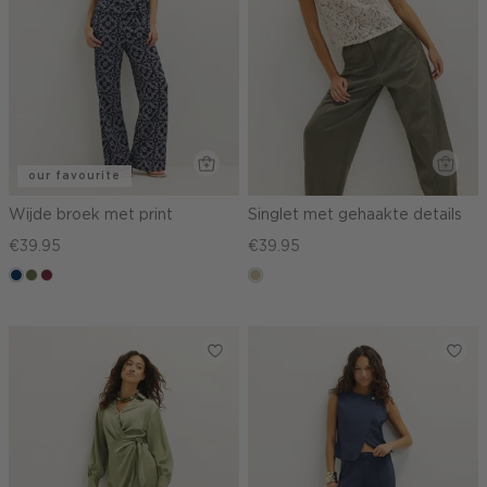
our favourite
Wijde broek met print
Singlet met gehaakte details
€39.95
€39.95
donkerblauw
groen,
brique
lichtzand
olijf