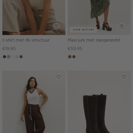
new arrival
t-shirt met rib structuur
Maxi jurk met slangenprint
€19.95
€59.95
choco
zand
wit,
pink
groen,
groen,
bruin
gemêleerd
off-
clay
olijf
olijf
white