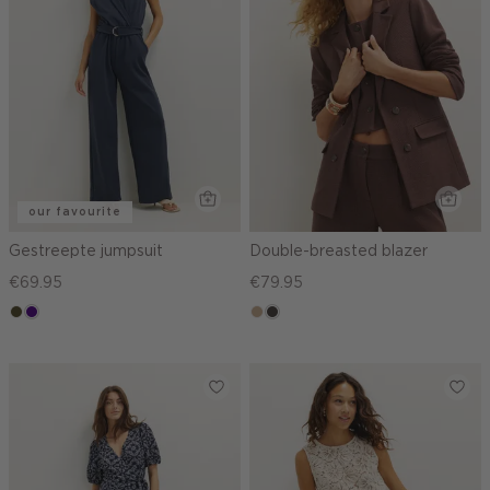
our favourite
Gestreepte jumpsuit
Double-breasted blazer
€69.95
€79.95
groen,
indigo
zand
choco
olijf,
gemêleerd
midden