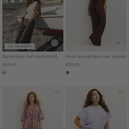
our favourite
Barrel jeans met panterprint
Wide leg pantalon met plooien
€69.95
€59.95
meerkleurig
middenbruin