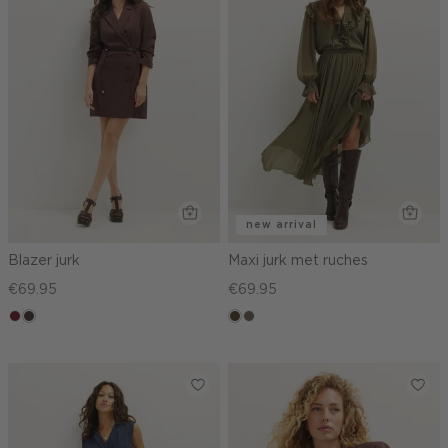
new arrival
Blazer jurk
Maxi jurk met ruches
€69.95
€69.95
bordeaux
choco
groen,
middenbruin
olijf,
midden