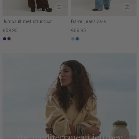
Jumpsuit met structuur
Barrel jeans cara
€59.95
€69.95
indigo
choco
blauw,
blauw,
used
used
light
middle
the mediterranean journey