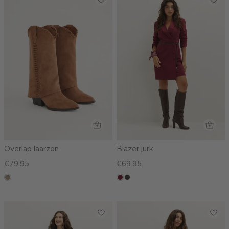
Overlap laarzen
Blazer jurk
€79.95
€69.95
donkerzand
bordeaux
choco