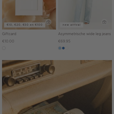
€10, €20, €50 en €100
new arrival
Giftcard
Asymmetrische wide leg jeans
€10.00
€69.95
graphic
blauw,
blauw,
wit
used
used
light
middle