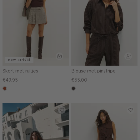
new arrival
Skort met ruitjes
Blouse met pinstripe
€49.95
€55.00
bruin
choco