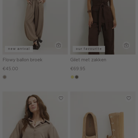
new arrival
our favourite
Flowy ballon broek
Gilet met zakken
€45.00
€69.95
taupe,
khaki
middenbruin
dark