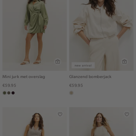
new arrival
Mini jurk met overslag
Glanzend bomberjack
€59.95
€59.95
groen,
middenbruin
bordeaux,
lichtzand
olijf
donker