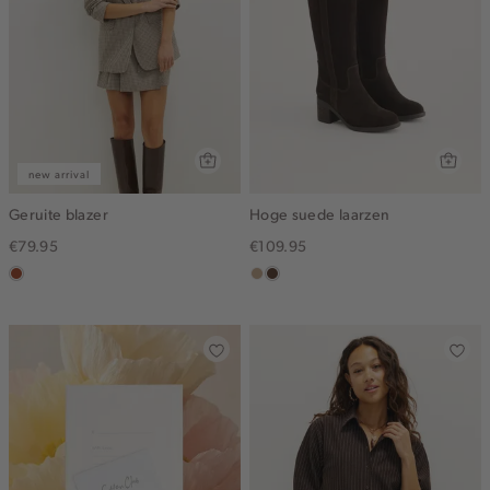
new arrival
Geruite blazer
Hoge suede laarzen
€79.95
€109.95
bruin
zand
donkerbruin