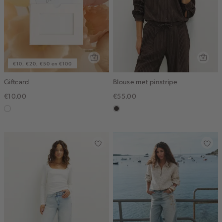
€10, €20, €50 en €100
Giftcard
Blouse met pinstripe
€10.00
€55.00
graphic
choco