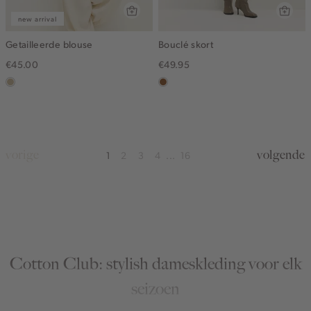
new arrival
Getailleerde blouse
Bouclé skort
€45.00
€49.95
lichtzand
deepmocca
vorige
volgende
1
2
3
4
16
...
Cotton Club: stylish dameskleding voor elk
seizoen