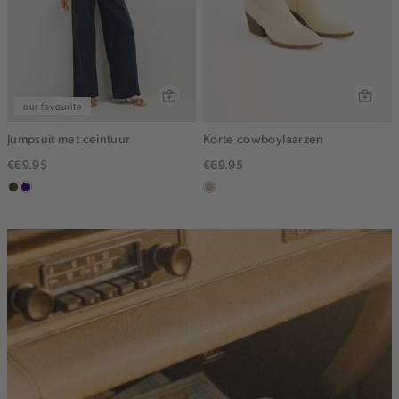
our favourite
Jumpsuit met ceintuur
Korte cowboylaarzen
€69.95
€69.95
groen,
indigo
lichtzand
olijf,
midden