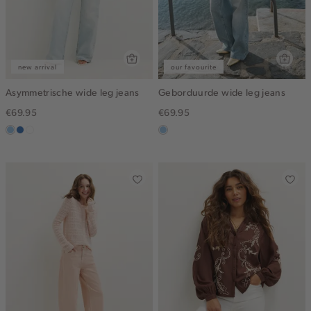
new arrival
our favourite
Asymmetrische wide leg jeans
Geborduurde wide leg jeans
€69.95
€69.95
blauw,
blauw,
wit
blauw,
used
used
used
light
middle
light