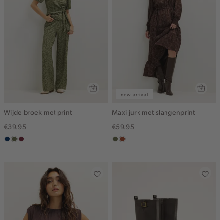
new arrival
Wijde broek met print
Maxi jurk met slangenprint
€39.95
€59.95
donkerblauw
groen,
brique
groen,
bruin
olijf
olijf