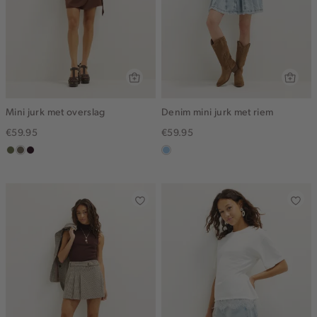
Mini jurk met overslag
Denim mini jurk met riem
€59.95
€59.95
groen,
middenbruin
bordeaux,
blauw,
olijf
donker
used
light