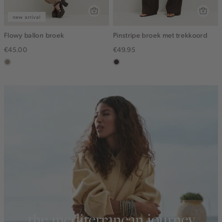
new arrival
Flowy ballon broek
Pinstripe broek met trekkoord
€45.00
€49.95
taupe,
choco
dark
the mediterranean journey