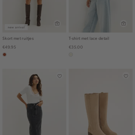
new arrival
Skort met ruitjes
T-shirt met lace detail
€49.95
€35.00
bruin
ecru