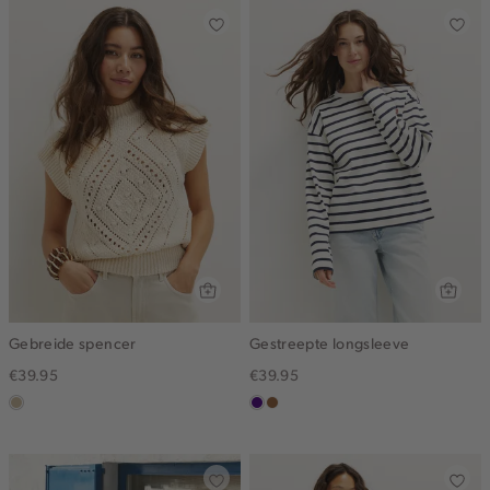
Gebreide spencer
Gestreepte longsleeve
€39.95
€39.95
lichtzand
indigo
deepmocca