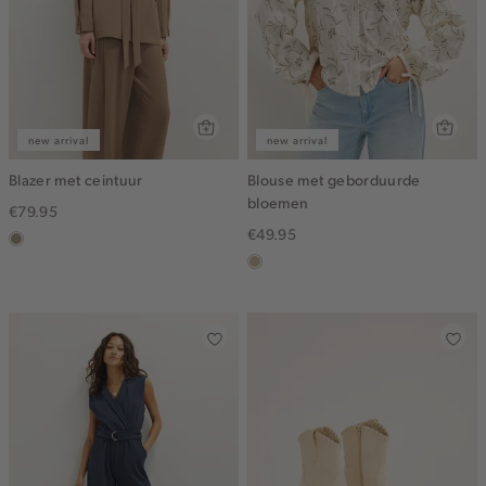
new arrival
new arrival
Blazer met ceintuur
Blouse met geborduurde
bloemen
€79.95
€49.95
taupe,
dark
lichtzand