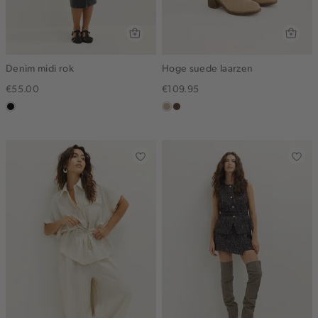
Denim midi rok
Hoge suede laarzen
€55.00
€109.95
zwart,
zand
donkerbruin
used
middle