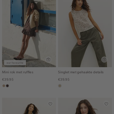
our favourite
Mini rok met ruffles
Singlet met gehaakte details
€39.95
€39.95
zand
choco,
lichtzand
donker