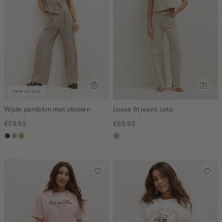
new arrival
Wijde pantalon met plooien
Loose fit jeans cato
€59.95
€69.95
choco
zand
meerkleurig
zand
gemêleerd