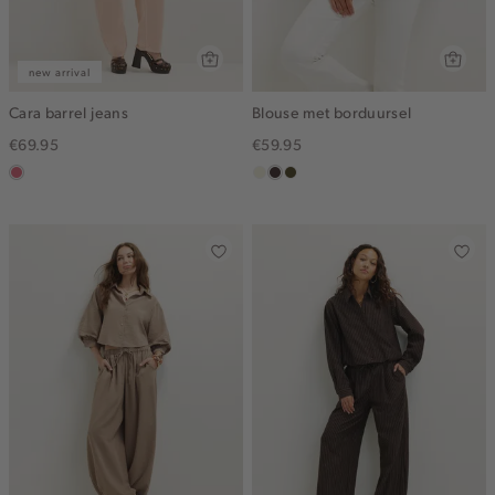
new arrival
Cara barrel jeans
Blouse met borduursel
€69.95
€59.95
rose,
ecru
choco,
groen,
vintage
donker
olijf,
midden