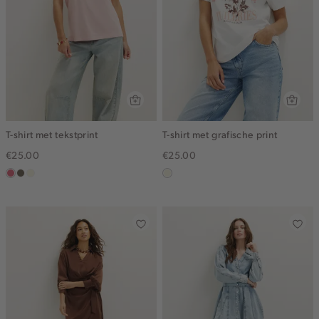
T-shirt met tekstprint
T-shirt met grafische print
€25.00
€25.00
rose,
middenbruin
wit,
wit,
vintage
off-
off-
white
white