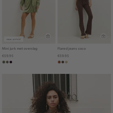
new arrival
Mini jurk met overslag
Flared jeans coco
€59.95
€59.95
groen,
middenbruin
bordeaux,
bruin
donkerkhaki
lichtzand
olijf
donker