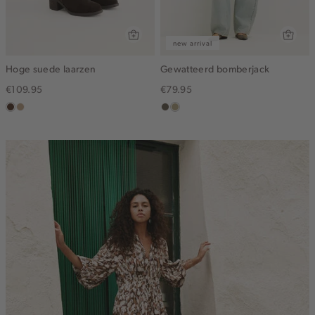
new arrival
Hoge suede laarzen
Gewatteerd bomberjack
€109.95
€79.95
donkerbruin
zand
middenbruin
lichtkhaki