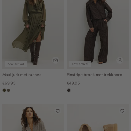
new arrival
new arrival
Maxi jurk met ruches
Pinstripe broek met trekkoord
€69.95
€49.95
groen,
middenbruin
choco
olijf,
midden