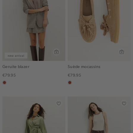
new arrival
Geruite blazer
Suède mocassins
€79.95
€79.95
bruin
bruin