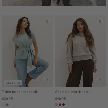
new arrival
T-shirt met knoopdetail
Gebreide oversized trui
€29.95
€49.95
ecru
dusty
taupe,
rose,
choco