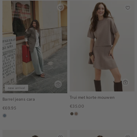
new arrival
Trui met korte mouwen
Barrel jeans cara
€35.00
€69.95
middenbruin
taupe,
dusty
melee
blue