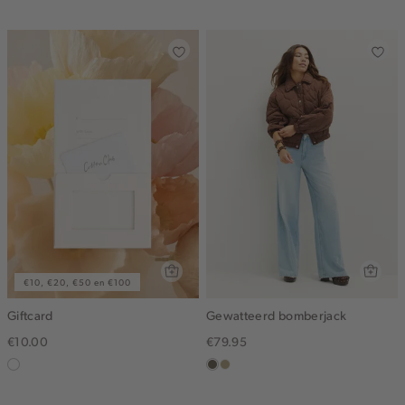
blue
middle
donker
€10, €20, €50 en €100
Giftcard
Gewatteerd bomberjack
€10.00
€79.95
graphic
middenbruin
lichtkhaki