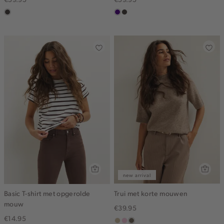
choco
indigo
choco
new arrival
Basic T-shirt met opgerolde
Trui met korte mouwen
mouw
€39.95
€14.95
lichtzand
lichtroze
lichtbruin