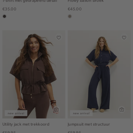
T-shirt met gedrapeerd detail
Flowy ballon broek
€35.00
€45.00
choco
taupe,
dark
new arrival
new arrival
Utility jack met trekkoord
Jumpsuit met structuur
€59.95
€59.95