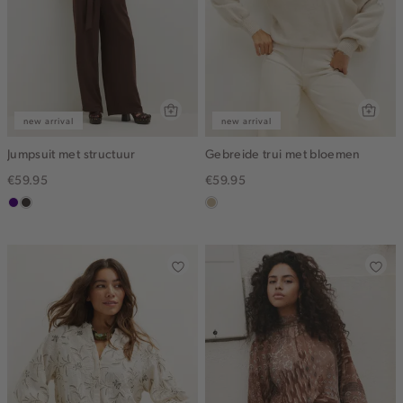
new arrival
new arrival
Jumpsuit met structuur
Gebreide trui met bloemen
€59.95
€59.95
indigo
choco
lichtzand