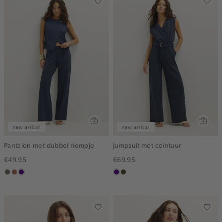
new arrival
new arrival
Pantalon met dubbel riempje
Jumpsuit met ceintuur
€49.95
€69.95
middenbruin
terracotta
indigo
indigo
groen,
olijf,
midden