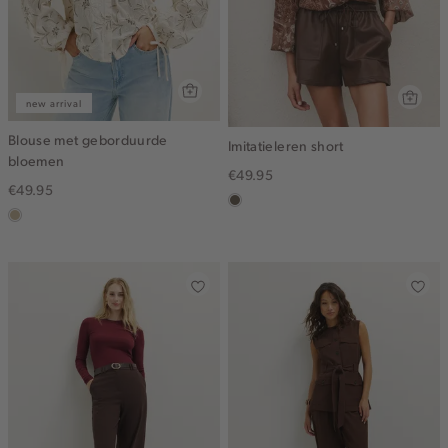
new arrival
Blouse met geborduurde
Imitatieleren short
bloemen
€49.95
€49.95
middenbruin
lichtzand