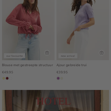
our favourite
new arrival
Blouse met gestreepte structuur
Ajour gebreide trui
€49.95
€39.95
lichtgeel
rood,
blauw,
lila
ecru
kers
ijs