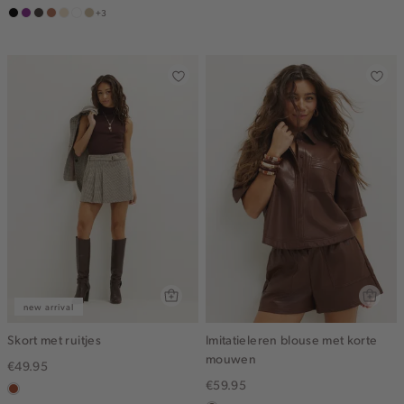
+3
zwart
middenpaars
choco
terracotta
vanille
wit
lichtzand
geel
new arrival
Skort met ruitjes
Imitatieleren blouse met korte
mouwen
€49.95
€59.95
bruin