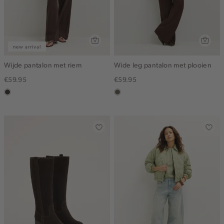
new arrival
Wijde pantalon met riem
Wide leg pantalon met plooien
€59.95
€59.95
choco
middenbruin