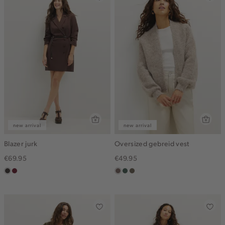
new arrival
new arrival
Blazer jurk
Oversized gebreid vest
€69.95
€49.95
choco
bordeaux
taupe
groen,
bruin
grijs
gemêleerd