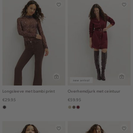
new arrival
Longsleeve met bambi print
Overhemdjurk met ceintuur
€29.95
€59.95
choco
lichtzand
middenbruin
bordeaux