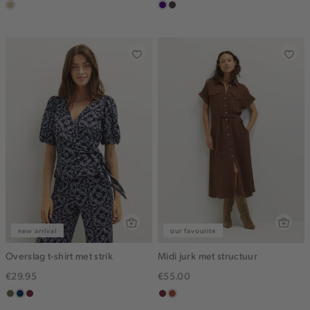
lichtzand
indigo
choco
new arrival
our favourite
Overslag t-shirt met strik
Midi jurk met structuur
€29.95
€55.00
groen,
donkerblauw
brique
bordeaux
bruin