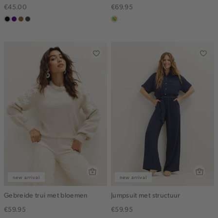
€45.00
€69.95
zwart
indigo
deepmocca
choco
meerkleurig
new arrival
new arrival
Gebreide trui met bloemen
Jumpsuit met structuur
€59.95
€59.95