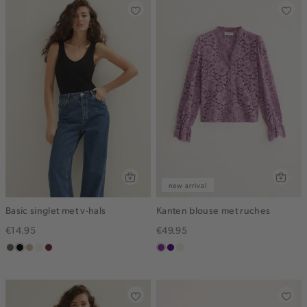
new arrival
Basic singlet met v-hals
Kanten blouse met ruches
€14.95
€49.95
middenbruin
zwart
lichtzand
wit,
bordeaux
middenpaars
indigo
ecru
off-
white