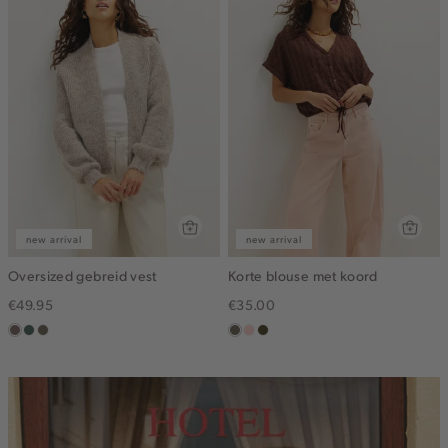
new arrival
new arrival
Oversized gebreid vest
Korte blouse met koord
€49.95
€35.00
taupe
groen,
bruin
middenbruin
pink
groen,
grijs
gemêleerd
clay
olijf,
midden