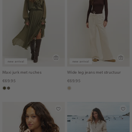
new arrival
new arrival
Maxi jurk met ruches
Wide leg jeans met structuur
€69.95
€69.95
groen,
middenbruin
lichtzand
olijf,
midden