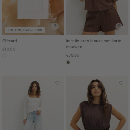
€10, €20, €50 en €100
Giftcard
Imitatieleren blouse met korte
mouwen
€10.00
€59.95
graphic
middenbruin