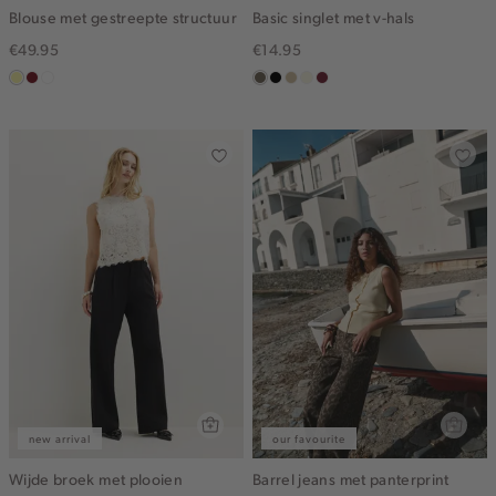
Blouse met gestreepte structuur
Basic singlet met v-hals
€49.95
€14.95
lichtgeel
rood,
blauw,
middenbruin
zwart
lichtzand
wit,
bordeaux
kers
ijs
off-
white
new arrival
our favourite
Wijde broek met plooien
Barrel jeans met panterprint