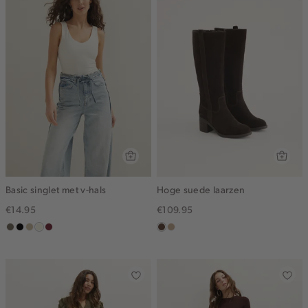
Basic singlet met v-hals
Hoge suede laarzen
€14.95
€109.95
middenbruin
zwart
lichtzand
wit,
bordeaux
donkerbruin
zand
off-
white