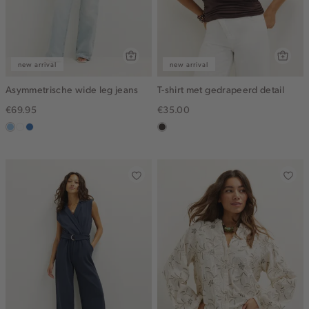
new arrival
new arrival
Asymmetrische wide leg jeans
T-shirt met gedrapeerd detail
€69.95
€35.00
blauw,
wit
blauw,
choco
used
used
light
middle