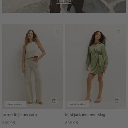
shop nu
new arrival
new arrival
Loose fit jeans cato
Mini jurk met overslag
€69.95
€59.95