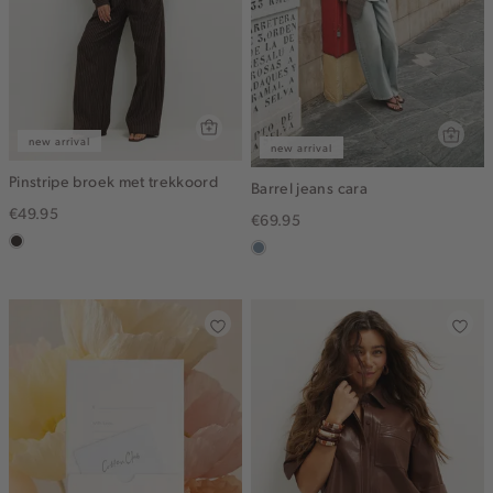
new arrival
new arrival
Pinstripe broek met trekkoord
Barrel jeans cara
€49.95
€69.95
choco
dusty
blue