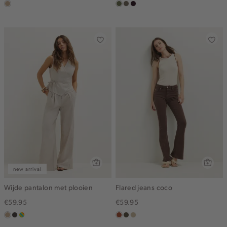
zand
groen,
middenbruin
bordeaux,
olijf
donker
new arrival
Wijde pantalon met plooien
Flared jeans coco
€59.95
€59.95
zand
choco
meerkleurig
bruin
donkerkhaki
lichtzand