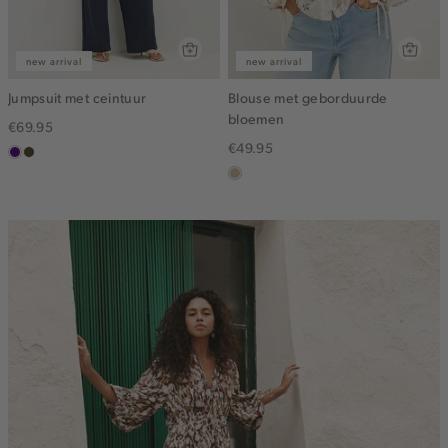
new arrival
new arrival
Jumpsuit met ceintuur
Blouse met geborduurde
bloemen
€69.95
€49.95
indigo
groen,
olijf,
lichtzand
midden