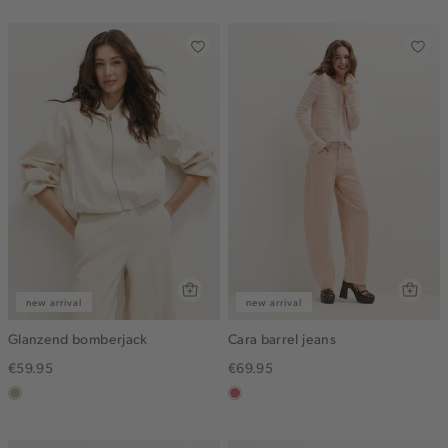
gemêleerd
new arrival
new arrival
Glanzend bomberjack
Cara barrel jeans
€59.95
€69.95
lichtzand
rose,
vintage