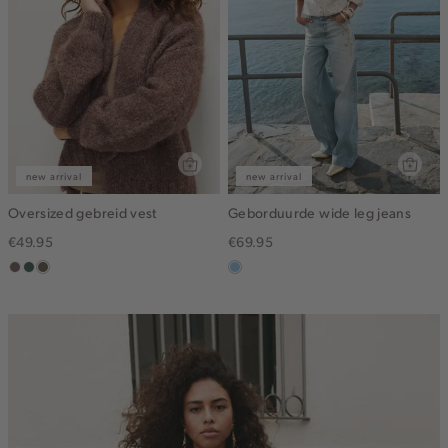
new arrival
new arrival
Oversized gebreid vest
Geborduurde wide leg jeans
€49.95
€69.95
taupe
groen,
bruin
blauw,
grijs
gemêleerd
used
light