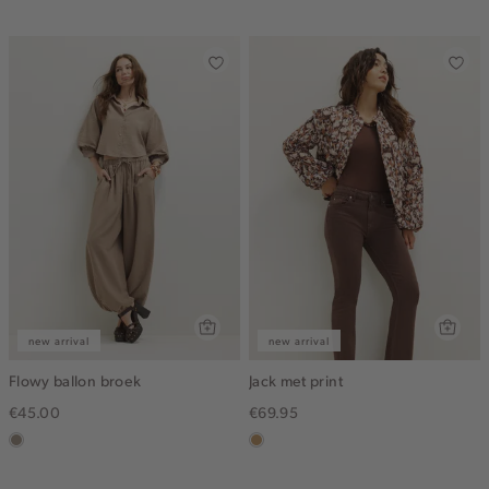
dark
new arrival
new arrival
Flowy ballon broek
Jack met print
€45.00
€69.95
taupe,
camel
dark