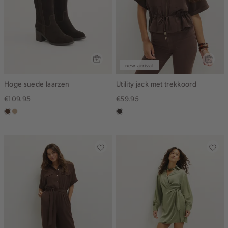
new arrival
Hoge suede laarzen
Utility jack met trekkoord
€109.95
€59.95
donkerbruin
zand
choco