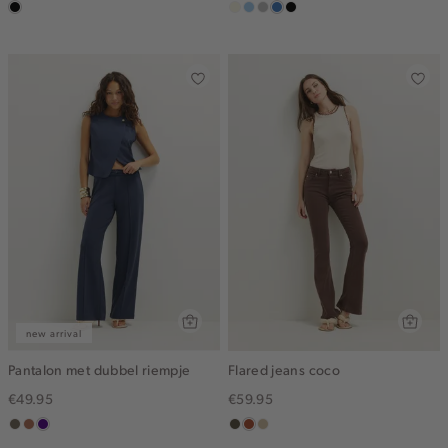
zwart,
wit,
lichtblauw
grijs,
middenblauw
zwart,
used
off-
used
used
middle
white
middle
middle
new arrival
Pantalon met dubbel riempje
Flared jeans coco
€49.95
€59.95
middenbruin
terracotta
indigo
donkerkhaki
bruin
lichtzand