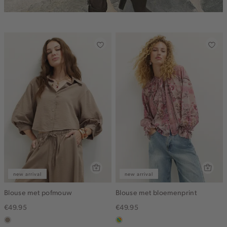
new arrival
new arrival
Blouse met pofmouw
Blouse met bloemenprint
€49.95
€49.95
taupe,
meerkleurig