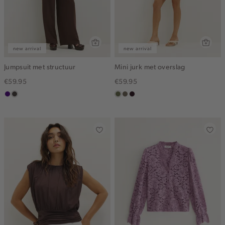
new arrival
new arrival
Jumpsuit met structuur
Mini jurk met overslag
€59.95
€59.95
indigo
choco
groen,
middenbruin
bordeaux,
olijf
donker