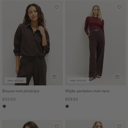
new arrival
new arrival
Blouse met pinstripe
Wijde pantalon met riem
€55.00
€59.95
choco
choco