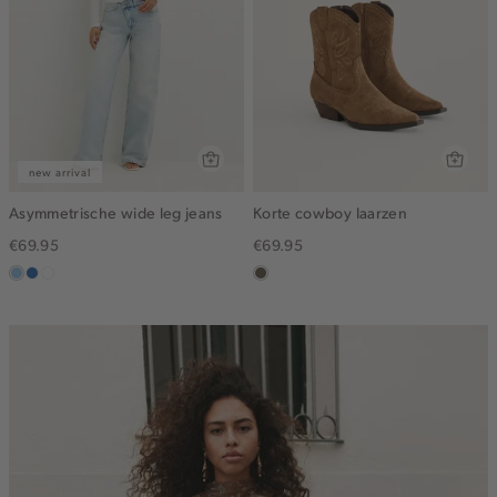
new arrival
Asymmetrische wide leg jeans
Korte cowboy laarzen
€69.95
€69.95
blauw,
blauw,
wit
middenbruin
used
used
light
middle