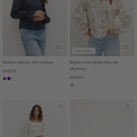
new arrival
Kanten blouse met ruches
Blouse met geborduurde
bloemen
€49.95
€49.95
middenpaars
indigo
ecru
lichtzand