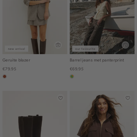
new arrival
our favourite
Geruite blazer
Barrel jeans met panterprint
€79.95
€69.95
bruin
meerkleurig