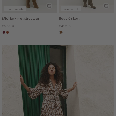
our favourite
new arrival
Midi jurk met structuur
Bouclé skort
€55.00
€49.95
bordeaux
bruin
deepmocca