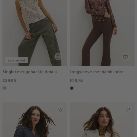
new arrival
Singlet met gehaakte details
Longsleeve met bambi print
€39.95
€29.95
lichtzand
choco