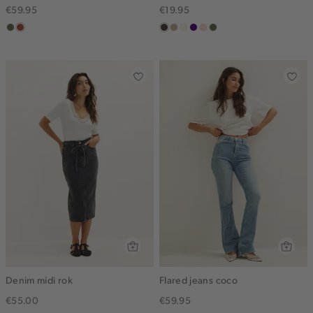
€59.95
€19.95
groen,
bruin
choco
zand
wit,
indigo
pink
groen,
olijf
gemêleerd
off-
clay
olijf
white
Denim midi rok
Flared jeans coco
€55.00
€59.95