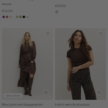
mouw
€39.95
€14.95
lichtzand
+3
middenpaars
terracotta
vanille
wit
lichtzand
meerkleurig
zwart
geel
new arrival
Maxi jurk met slangenprint
t-shirt met rib structuur