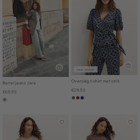
new arrival
Overslag t-shirt met strik
Barrel jeans cara
€29.95
€69.95
groen,
brique
donkerblauw
dusty
olijf
blue