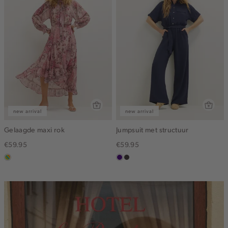
new arrival
new arrival
Gelaagde maxi rok
Jumpsuit met structuur
€59.95
€59.95
meerkleurig
indigo
choco