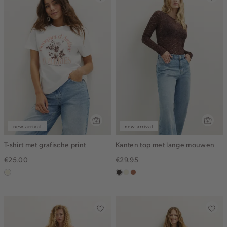
new arrival
new arrival
T-shirt met grafische print
Kanten top met lange mouwen
€25.00
€29.95
wit,
choco
ecru
terracotta
off-
white