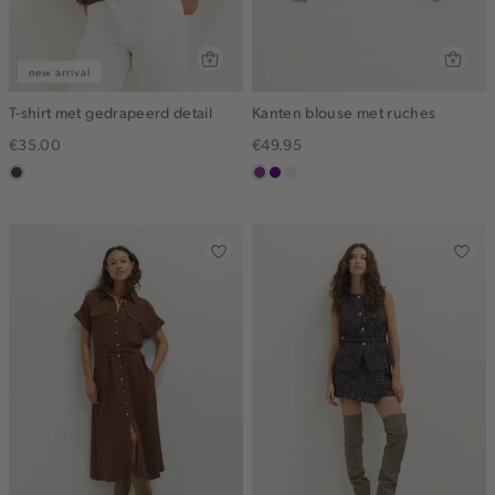
new arrival
T-shirt met gedrapeerd detail
Kanten blouse met ruches
€35.00
€49.95
choco
middenpaars
indigo
ecru