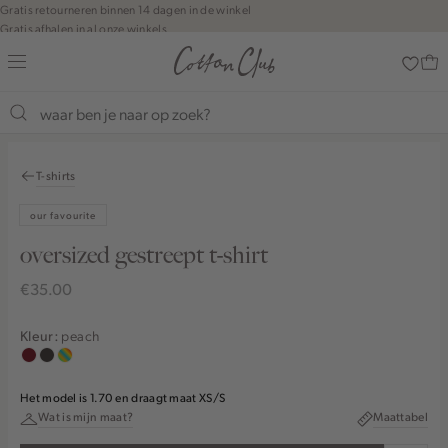
Navigeer
Gratis retourneren binnen 14 dagen in de winkel
Gratis afhalen in al onze winkels
direct naar
Jouw bestelling wordt binnen 1 tot 5 dagen bezorgd
de
Betaal zoals jij wilt: o.a. iDEAL | Wero, Riverty, Apple pay & creditcard
hoofdinhoud
Open de
zoekbalk
Navigeer
direct
T-shirts
naar de
footer
our favourite
oversized gestreept t-shirt
€35.00
peach
Kleur:
rood,
choco
meerkleurig
kers
Het model is 1.70 en draagt maat XS/S
Wat is mijn maat?
Maattabel