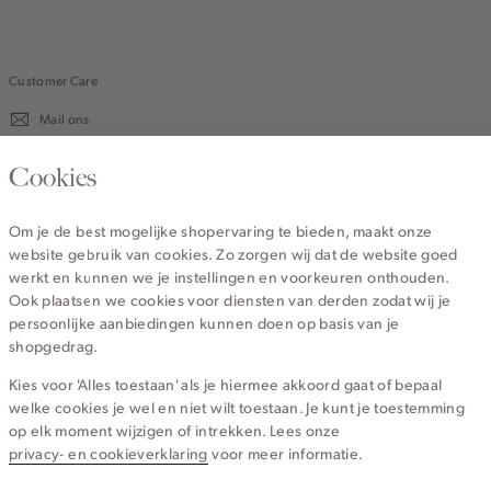
Customer Care
Mail ons
020 - 3412 670
Cookies
Van maandag t/m vrijdag van 8.30 uur tot 18.00 uur.
Om je de best mogelijke shopervaring te bieden, maakt onze
website gebruik van cookies. Zo zorgen wij dat de website goed
Service
werkt en kunnen we je instellingen en voorkeuren onthouden.
Ook plaatsen we cookies voor diensten van derden zodat wij je
persoonlijke aanbiedingen kunnen doen op basis van je
Wij zijn Cotton Club
shopgedrag.
Kies voor 'Alles toestaan' als je hiermee akkoord gaat of bepaal
Topcategorieën voor jou
welke cookies je wel en niet wilt toestaan. Je kunt je toestemming
op elk moment wijzigen of intrekken. Lees onze
privacy- en cookieverklaring
voor meer informatie.