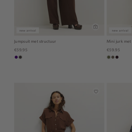
new arrival
new arrival
Jumpsuit met structuur
Mini jurk met
€59.95
€59.95
indigo
choco
groen,
middenbru
bordeau
olijf
donker