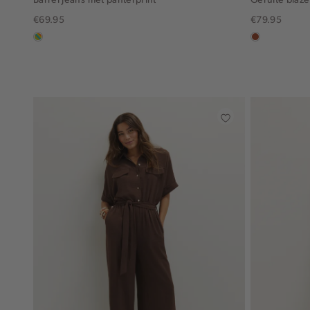
€69.95
€79.95
meerkleurig
bruin