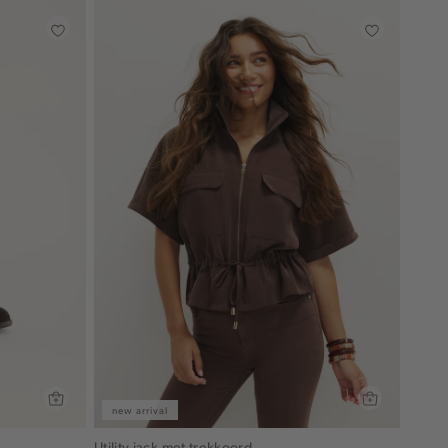
new arrival
Utility jack met trekkoord