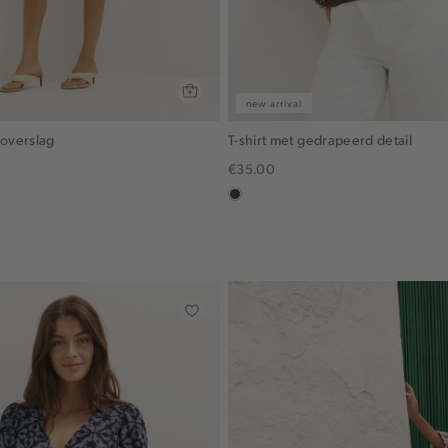
new arrival
 overslag
T-shirt met gedrapeerd detail
€35.00
in
x,
choco