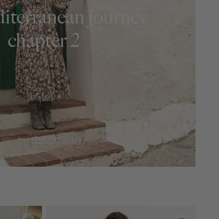
iterranean journey
chapter 2
shop nu