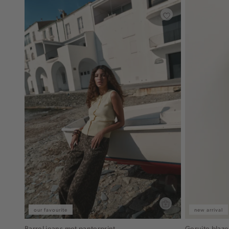
our favourite
new arrival
Barrel jeans met panterprint
Geruite blaze