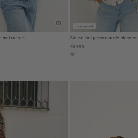
new arrival
e met ruches
Blouse met geborduurde bloemen
€49.95
lichtzand