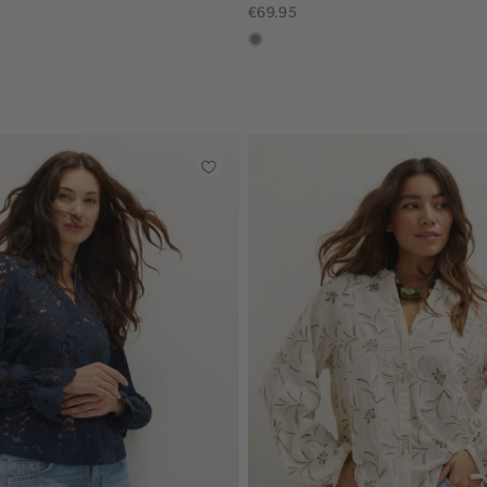
€69.95
dusty
blue