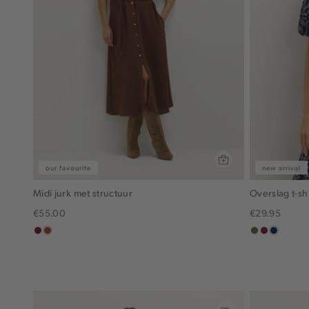
our favourite
new arrival
Midi jurk met structuur
Overslag t-shi
€55.00
€29.95
bordeaux
bruin
groen,
brique
donkerb
olijf