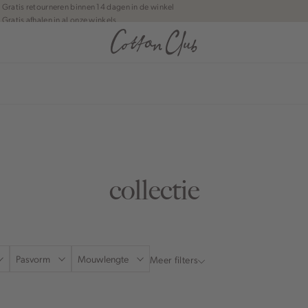
Gratis retourneren binnen 14 dagen in de winkel
Gratis afhalen in al onze winkels
Jouw bestelling wordt binnen 1 tot 5 dagen bezorgd
Betaal zoals jij wilt: o.a. iDEAL | Wero, Riverty, Apple pay & creditcard
anean journey | Chapter 1
collectie
Pasvorm
Mouwlengte
Meer filters