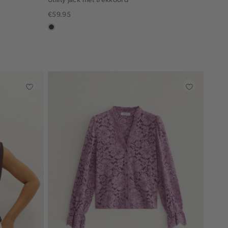
€59.95
choco