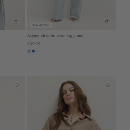
new arrival
Asymmetrische wide leg jeans
€69.95
blauw,
blauw,
wit
used
used
light
middle