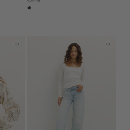
€29.95
choco