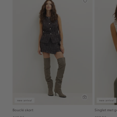
new arrival
new arrival
Bouclé skort
Singlet met g