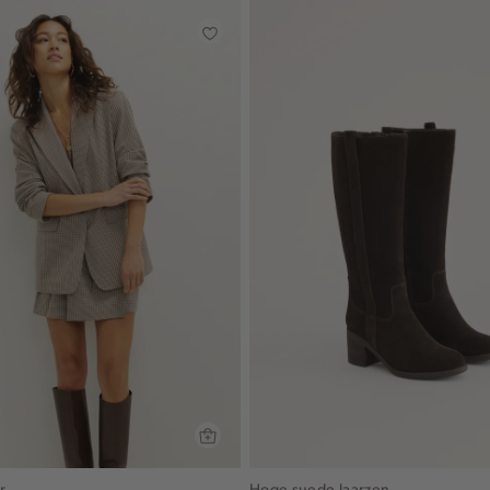
r
Hoge suede laarzen