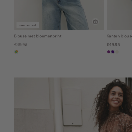
new arrival
Blouse met bloemenprint
Kanten blous
€49.95
€49.95
meerkleurig
middenpaars
indigo
ecru