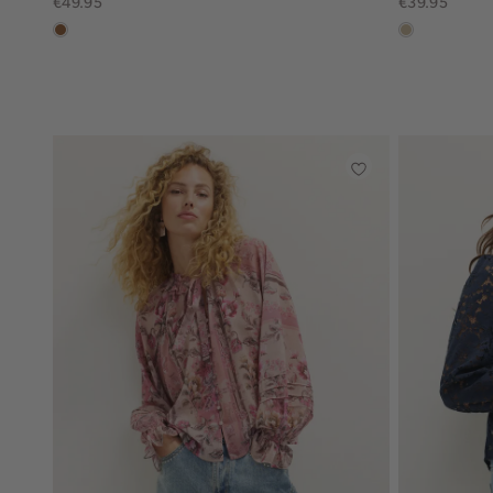
€49.95
€39.95
deepmocca
lichtzand