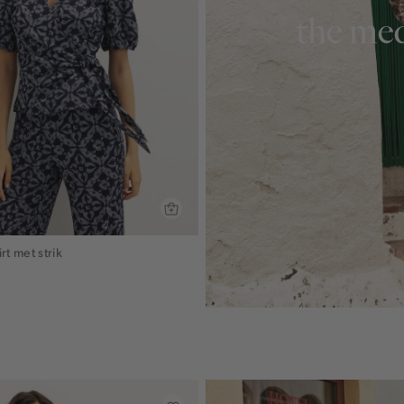
the med
rt met strik
lauw