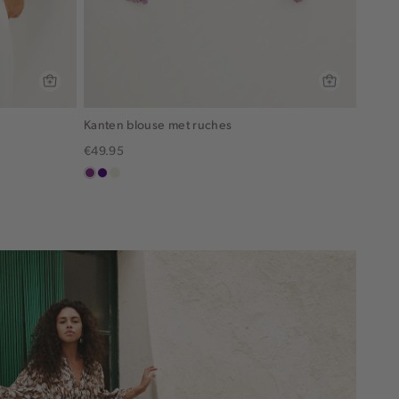
Kanten blouse met ruches
€49.95
middenpaars
indigo
ecru